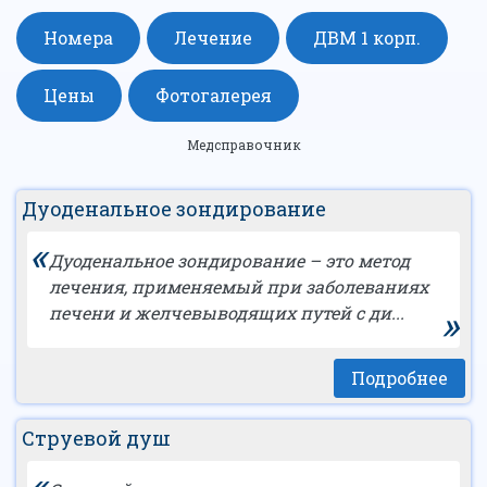
Номера
Лечение
ДВМ 1 корп.
Цены
Фотогалерея
Медсправочник
Дуоденальное зондирование
«
Дуоденальное зондирование – это метод
лечения, применяемый при заболеваниях
»
печени и желчевыводящих путей с ди...
Подробнее
Струевой душ
«