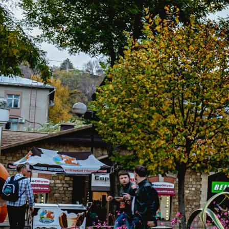
Санаторий «Луч» на карте
КОНТАКТЫ
ЕДИНОЙ СЛУЖБЫ БРОНИРОВАНИЯ:
8 (906) 440-23-23
(Бесплатный звонок)
kurortinfo@mail.ru