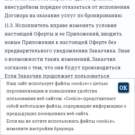
внесудебном порядке отказаться от исполнения
Договора на оказание услуг по бронированию.
11.3. Исполнитель вправе изменять условия
настоящей Оферты и ее Приложений, вводить
новые Приложения к настоящей Оферте без
предварительного уведомления Заказчика. Зная
о возможности таких изменений, Заказчик
согласен с тем, что они будут производиться.
Если Заказчик продолжает пользоваться
Наш сайт использует файлы «cookie» с целью
услугами Исполнителя после таких изменений,
ОК
персонализации и повышения удобства
это означает его согласие с ними.
пользования веб-сайтом. «Cookie» представляют
собой небольшие файлы, содержащие информацию о
12. Согласие на обработку
предыдущих посещениях веб-сайта.
персональных данных
Если вы не хотите использовать файлы «cookie»,
Заказчик действуя в собственных интересах, в
измените настройки браузера.